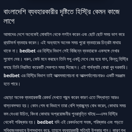
বাংলাদেশি ব্যবহারকারীর দৃষ্টিতে হিস্ট্রি কেমন কাজে
লাগে
আমাদের দেশে অনেকেই মোবাইল থেকে লগইন করেন এবং ছোট ছোট সময় ভাগ করে
প্ল্যাটফর্ম ব্যবহার করেন। এই অভ্যাসে অনেক সময় পুরো ব্যবহারের চিত্রটা মাথায়
থাকে না।
bedbet
এর হিস্ট্রি বিভাগ সেই বিচ্ছিন্ন ব্যবহারকে একসঙ্গে দেখার
সুযোগ দেয়। ধরুন, কেউ মনে করছেন তিনি শুধু একটু দেখে বের হয়ে যান, কিন্তু হিস্ট্রি
বলছে তিনি নিয়মিত কয়েকটি সেকশনে সময় দিচ্ছেন। এই পার্থক্যটা বোঝা খুব দরকারি।
bedbet
এর হিস্ট্রি বিভাগ তাই আত্মসমালোচনা বা আত্মপর্যালোচনারও একটি সরঞ্জাম
হতে পারে।
এছাড়া অনেক ব্যবহারকারী রেকর্ড দেখতে পছন্দ করেন কারণ এতে সিদ্ধান্ত আরও
বাস্তবসম্মত হয়। কোন গেম বা বিভাগে তারা বেশি স্বাচ্ছন্দ্য বোধ করেন, কোথায় সময়
কম দেওয়া উচিত, কিংবা কোথায় অপ্রয়োজনীয় পুনরাবৃত্তি ঘটছে—এসব হিস্ট্রি
থেকেই পরিষ্কার হয়।
bedbet
যদি এই রেকর্ডগুলো সহজ, পরিষ্কার এবং পড়তে
সুবিধাজনকভাবে উপস্থাপন করে, তাহলে ব্যবহারকারী সত্যিই উপকার পান। কারণ শুধু