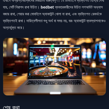
এখানে অপ্রাপ্তবয়স্কদের বিষয়টিও গুরুত্বপূর্ণ। যে ডিভাইসে ব্যক্তিগত হিস্ট্রি দেখা
যায়, সেটি নিরাপদ রাখা উচিত।
bedbet
ব্যবহারকারীদের উচিত লগআউট অভ্যাস
বজায় রাখা, শেয়ার করা মোবাইলে অ্যাকাউন্ট খোলা না রাখা, এবং ব্যক্তিগত রেকর্ডকে
ব্যক্তিগতই রাখা। দায়িত্বশীলতা শুধু অর্থ বা সময় নয়, বরং অ্যাকাউন্ট ব্যবস্থাপনাকেও
অন্তর্ভুক্ত করে।
শেষ কথা