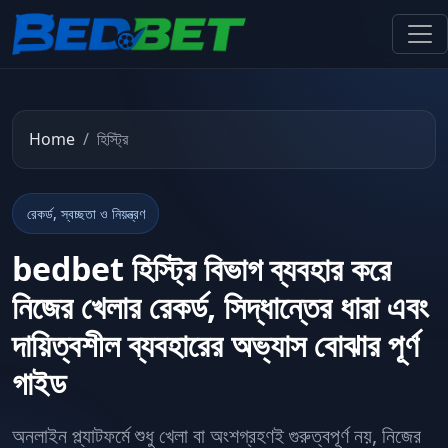
Home
হিস্ট্রি
রেকর্ড, স্বচ্ছতা ও নিয়ন্ত্রণ
bedbet হিস্ট্রি বিভাগ ব্যবহার করে
নিজের খেলার রেকর্ড, সিদ্ধান্তের ধারা এবং
দায়িত্বশীল ব্যবহারের অভ্যাস বোঝার পূর্ণ
গাইড
অনলাইন প্ল্যাটফর্মে শুধু খেলা বা অংশগ্রহণই গুরুত্বপূর্ণ নয়, নিজের