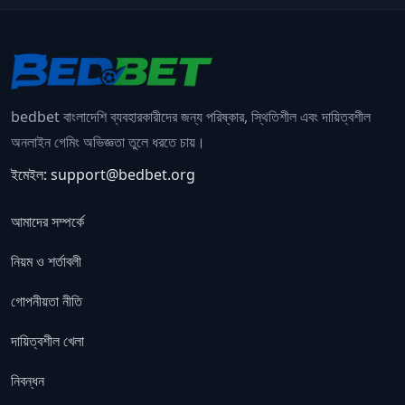
bedbet বাংলাদেশি ব্যবহারকারীদের জন্য পরিষ্কার, স্থিতিশীল এবং দায়িত্বশীল
অনলাইন গেমিং অভিজ্ঞতা তুলে ধরতে চায়।
ইমেইল:
support@bedbet.org
আমাদের সম্পর্কে
নিয়ম ও শর্তাবলী
গোপনীয়তা নীতি
দায়িত্বশীল খেলা
নিবন্ধন